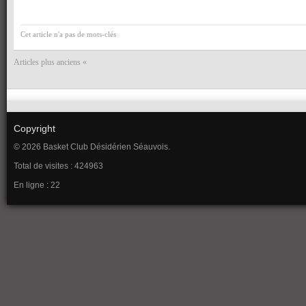
Cet article n'a pas de mots-clés
Articles plus anciens «
Copyright
© 2026 Basket Club Désidérien Séauvois.
Total de visites : 424963
En ligne : 22