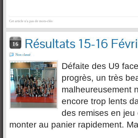
Cet article n'a pas de mots-clés
Résultats 15-16 Févri
FÉV
16
Non classé
Défaite des U9 face 
progrès, un très be
malheureusement n’
encore trop lents d
des remises en jeu 
monter au panier rapidement. M