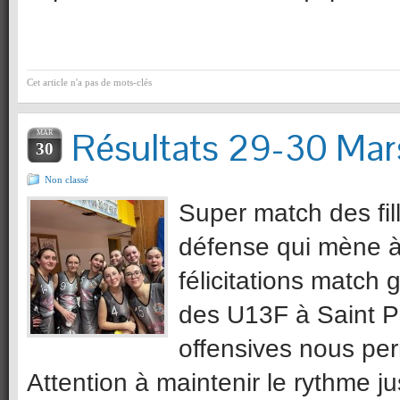
Cet article n'a pas de mots-clés
Résultats 29-30 Mar
MAR
30
Non classé
Super match des fil
défense qui mène à 
félicitations match 
des U13F à Saint P
offensives nous per
Attention à maintenir le rythme ju