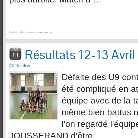
Cet article n'a pas de mots-clés
Résultats 12-13 Avril
AVR
13
Non classé
Défaite des U9 cont
été compliqué en a
équipe avec de la ta
même bien battus mi
l’on regardé l’équi
JOUSSERAND d’être …