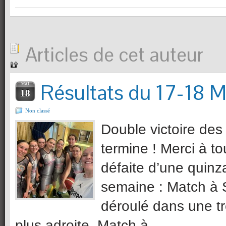
Articles de cet auteur
Résultats du 17-18 M
MAI
18
Non classé
Double victoire des
termine ! Merci à t
défaite d’une quinza
semaine : Match à 
déroulé dans une t
plus adroite. Match à …