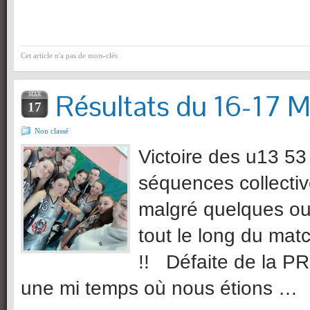
Cet article n'a pas de mots-clés
Résultats du 16-17 M
MAR
17
Non classé
Victoire des u13 53
séquences collecti
malgré quelques oub
tout le long du mat
!! Défaite de la P
une mi temps où nous étions …