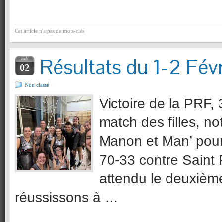
Cet article n'a pas de mots-clés
Résultats du 1-2 Févr
FÉV
02
Non classé
Victoire de la PRF, 
match des filles, n
Manon et Man’ pour
70-33 contre Saint
attendu le deuxième
réussissons à …