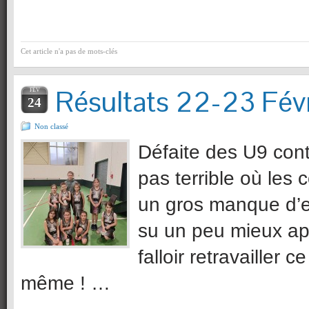
Cet article n'a pas de mots-clés
Résultats 22-23 Févr
FÉV
24
Non classé
Défaite des U9 con
pas terrible où les
un gros manque d’e
su un peu mieux app
falloir retravailler
même ! …