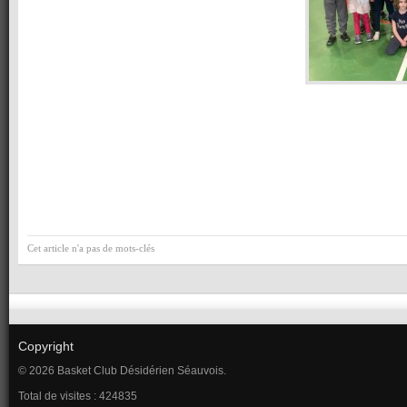
Cet article n'a pas de mots-clés
Copyright
© 2026 Basket Club Désidérien Séauvois.
Total de visites : 424835