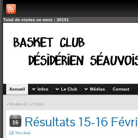
Total de visites ce mois : 30191
Accueil
Infos
Le Club
Médias
Contact
«
Résultats du 1-2 Février
Résultats 15-16 Févri
FÉV
16
Non classé