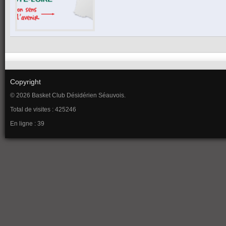
Copyright
© 2026 Basket Club Désidérien Séauvois.
Total de visites : 425246
En ligne : 39