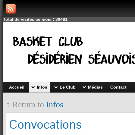
Total de visites ce mois : 30461
Accueil
Infos
Le Club
Médias
Contact
↑ Return to
Infos
Convocations