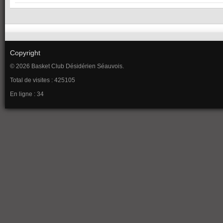
Copyright
© 2026 Basket Club Désidérien Séauvois.
Total de visites : 425105
En ligne : 34